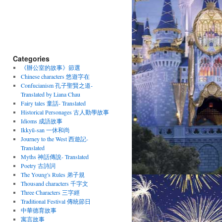
Categories
《辦公室的故事》節選
Chinese characters 悠遊字在
Confucianism 孔子聖賢之道-
Translated by Liana Chau
Fairy tales 童話- Translated
Historical Personages 古人勤學故事
Idioms 成語故事
Ikkyū-san 一休和尚
Journey to the West 西遊記-
Translated
Myths 神話傳說- Translated
Poetry 古詩詞
The Young's Rules 弟子規
Thousand characters 千字文
Three Characters 三字經
Traditional Festival 傳統節日
中華德育故事
寓言故事