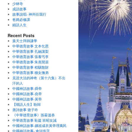
少林寺
成語故事
故事說唱- 神州任我行
爸媽必修課
細語人生
Recent Posts
葉天士拜師謙學
中華德育故事 文本乞恩
中華德育故事 孔融讓梨
中華德育故事 張養丐李
中華德育故事 朱熹閒居
中華德育故事 程驤散財
中華德育故事 穗女撫弟
見證大法的神奇（第十六集）不出
汗的人
中國神話故事-舜帝
中國神話故事-堯帝
中國神話故事-黃帝
【细語人生】盼歸
唐詩故事 遊子吟
《中華德育故事》孫晷溫恭
中華德育故事 恥篇 班昭女誡
中國神話故事-嫘祖成衣黃帝理萬民
中國神話故事- 倉頡造字