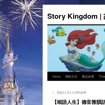
Story Kingdom
Home
傳統文化
勵志故事
Thr
Skip
to
←
【细語人生】白雪的故事
content
【细語人生】德音雅韻