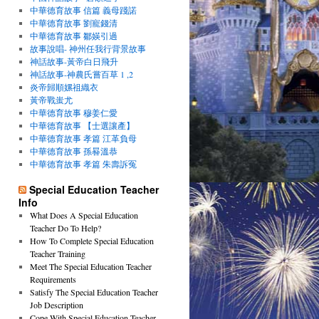
中華德育故事 信篇 義母踐諾
中華德育故事 劉寵錢清
中華德育故事 鄒媖引過
故事說唱- 神州任我行背景故事
神話故事-黃帝白日飛升
神話故事-神農氏嘗百草 1 ,2
炎帝歸順嫘祖織衣
黃帝戰蚩尤
中華德育故事 穆姜仁愛
中華德育故事 【士選讓產】
中華德育故事 孝篇 江革負母
中華德育故事 孫晷溫恭
中華德育故事 孝篇 朱壽訴冤
Special Education Teacher
Info
What Does A Special Education
Teacher Do To Help?
How To Complete Special Education
Teacher Training
Meet The Special Education Teacher
Requirements
Satisfy The Special Education Teacher
Job Description
Cope With Special Education Teacher