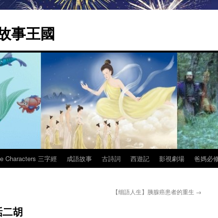
 | 故事王國
ee Characters 三字經
成語故事
古詩詞
西遊記
影視劇場
爸媽必
【细語人生】胰腺癌患者的重生
→
話二胡