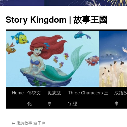
Story Kingdom | 故事王國
Skip
Home
傳統文
勵志故
Three Characters 三
成語
to
化
事
字經
事
content
←
唐詩故事 遊子吟