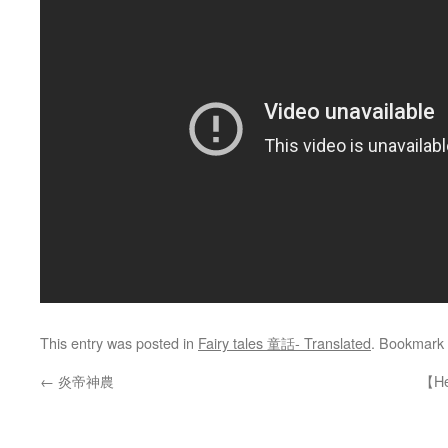
This entry was posted in
Fairy tales 童話- Translated
. Bookmark
←
炎帝神農
【H