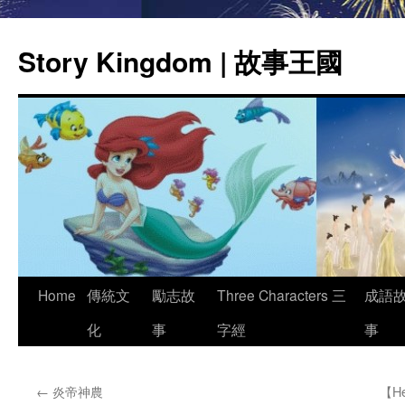
Story Kingdom | 故事王國
Skip
Home
傳統文
勵志故
Three Characters 三
成語
to
化
事
字經
事
content
←
炎帝神農
【H