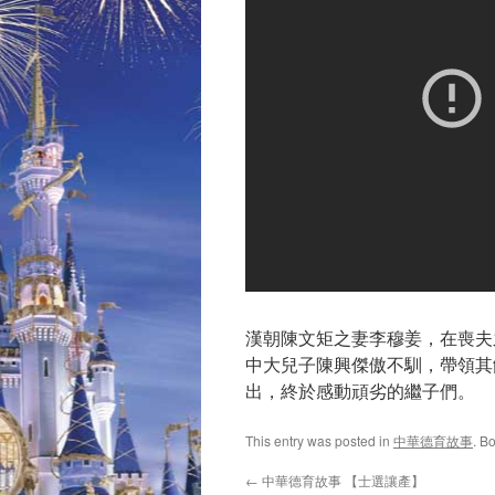
漢朝陳文矩之妻李穆姜，在喪夫
中大兒子陳興傑傲不馴，帶領其
出，終於感動頑劣的繼子們。
This entry was posted in
中華德育故事
. B
←
中華德育故事 【士選讓產】