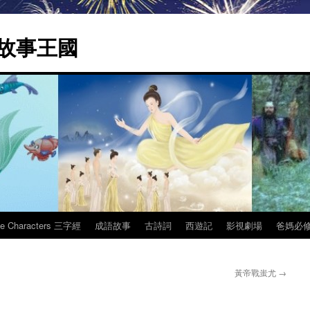
 | 故事王國
ee Characters 三字經
成語故事
古詩詞
西遊記
影視劇場
爸媽必
黃帝戰蚩尤
→