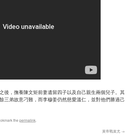
之後，撫養陳文矩前妻遺留四子以及自己親生兩個兒子。其
餘三弟故意刁難，而李穆姜仍然慈愛溫仁，並對他們勝過己
ookmark the
permalink
.
黃帝戰蚩尤
→