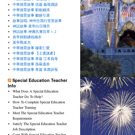
中華德育故事 信篇 義母踐諾
中華德育故事 劉寵錢清
中華德育故事 鄒媖引過
故事說唱- 神州任我行背景故事
神話故事-黃帝白日飛升
神話故事-神農氏嘗百草 1 ,2
炎帝歸順嫘祖織衣
黃帝戰蚩尤
中華德育故事 穆姜仁愛
中華德育故事 【士選讓產】
中華德育故事 孝篇 江革負母
中華德育故事 孫晷溫恭
中華德育故事 孝篇 朱壽訴冤
Special Education Teacher
Info
What Does A Special Education
Teacher Do To Help?
How To Complete Special Education
Teacher Training
Meet The Special Education Teacher
Requirements
Satisfy The Special Education Teacher
Job Description
Cope With Special Education Teacher