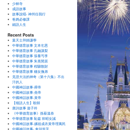
少林寺
成語故事
故事說唱- 神州任我行
爸媽必修課
細語人生
Recent Posts
葉天士拜師謙學
中華德育故事 文本乞恩
中華德育故事 孔融讓梨
中華德育故事 張養丐李
中華德育故事 朱熹閒居
中華德育故事 程驤散財
中華德育故事 穗女撫弟
見證大法的神奇（第十六集）不出
汗的人
中國神話故事-舜帝
中國神話故事-堯帝
中國神話故事-黃帝
【细語人生】盼歸
唐詩故事 遊子吟
《中華德育故事》孫晷溫恭
中華德育故事 恥篇 班昭女誡
中國神話故事-嫘祖成衣黃帝理萬民
中國神話故事- 倉頡造字