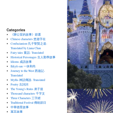
Categories
《辦公室的故事》節選
Chinese characters 悠遊字在
Confucianism 孔子聖賢之道-
Translated by Liana Chau
Fairy tales 童話- Translated
Historical Personages 古人勤學故事
Idioms 成語故事
Ikkyū-san 一休和尚
Journey to the West 西遊記-
Translated
Myths 神話傳說- Translated
Poetry 古詩詞
The Young's Rules 弟子規
Thousand characters 千字文
Three Characters 三字經
Traditional Festival 傳統節日
中華德育故事
寓言故事