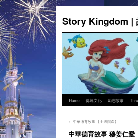
Story Kingdom
Home
傳統文化
勵志故事
Thr
Skip
to
←
中華德育故事 【士選讓產】
content
中華德育故事 穆姜仁愛