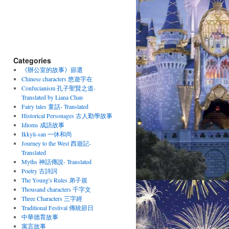
Categories
《辦公室的故事》節選
Chinese characters 悠遊字在
Confucianism 孔子聖賢之道-
Translated by Liana Chau
Fairy tales 童話- Translated
Historical Personages 古人勤學故事
Idioms 成語故事
Ikkyū-san 一休和尚
Journey to the West 西遊記-
Translated
Myths 神話傳說- Translated
Poetry 古詩詞
The Young's Rules 弟子規
Thousand characters 千字文
Three Characters 三字經
Traditional Festival 傳統節日
中華德育故事
寓言故事