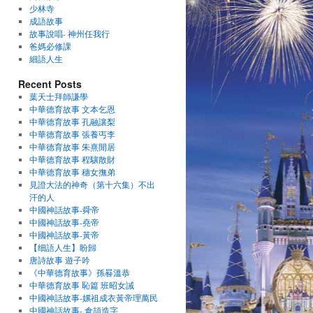
少林寺
成語故事
故事說唱- 神州任我行
爸媽必修課
細語人生
Recent Posts
葉天士拜師謙學
中華德育故事 文本乞恩
中華德育故事 孔融讓梨
中華德育故事 張養丐李
中華德育故事 朱熹閒居
中華德育故事 程驤散財
中華德育故事 穗女撫弟
見證大法的神奇（第十六集）不出
汗的人
中國神話故事-舜帝
中國神話故事-堯帝
中國神話故事-黃帝
【细語人生】盼歸
唐詩故事 遊子吟
《中華德育故事》孫晷溫恭
中華德育故事 恥篇 班昭女誡
中國神話故事-嫘祖成衣黃帝理萬民
中國神話故事- 倉頡造字