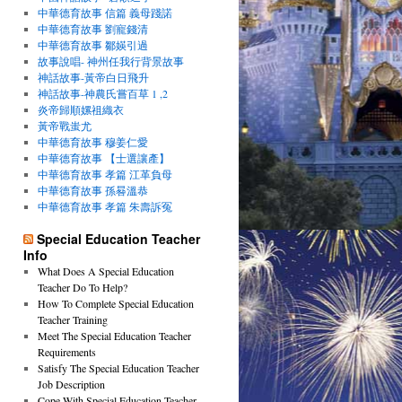
中華德育故事 信篇 義母踐諾
中華德育故事 劉寵錢清
中華德育故事 鄒媖引過
故事說唱- 神州任我行背景故事
神話故事-黃帝白日飛升
神話故事-神農氏嘗百草 1 ,2
炎帝歸順嫘祖織衣
黃帝戰蚩尤
中華德育故事 穆姜仁愛
中華德育故事 【士選讓產】
中華德育故事 孝篇 江革負母
中華德育故事 孫晷溫恭
中華德育故事 孝篇 朱壽訴冤
Special Education Teacher
Info
What Does A Special Education
Teacher Do To Help?
How To Complete Special Education
Teacher Training
Meet The Special Education Teacher
Requirements
Satisfy The Special Education Teacher
Job Description
Cope With Special Education Teacher