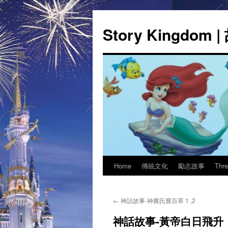
Story Kingdom
Home
傳統文化
勵志故事
Thr
Skip
to
←
神話故事-神農氏嘗百草 1 ,2
content
神話故事-黃帝白日飛升