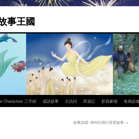
 | 故事王國
ee Characters 三字經
成語故事
古詩詞
西遊記
影視劇場
爸媽必
故事說唱- 神州任我行背景故事
→