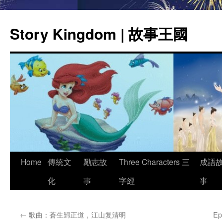
Story Kingdom | 故事王國
Skip
Home
傳統文
勵志故
Three Characters 三
成語
to
化
事
字經
事
content
←
歌曲：蒼生歸正道，江山复清明
Ep