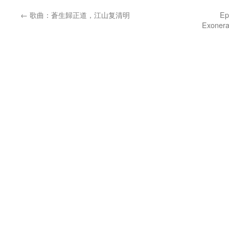
←
歌曲：蒼生歸正道，江山复清明
Ep
Exoner