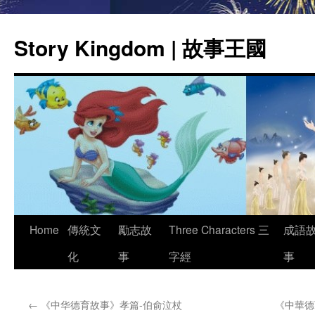
Story Kingdom | 故事王國
Skip
Home
傳統文
勵志故
Three Characters 三
成語
to
化
事
字經
事
content
←
《中华德育故事》孝篇-伯俞泣杖
《中華德