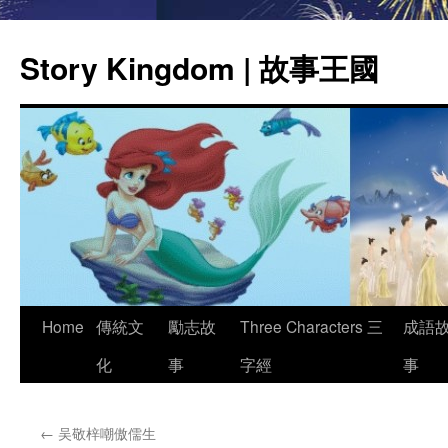
Story Kingdom | 故事王國
Skip
Home
傳統文
勵志故
Three Characters 三
成語
to
化
事
字經
事
content
←
吴敬梓嘲傲儒生