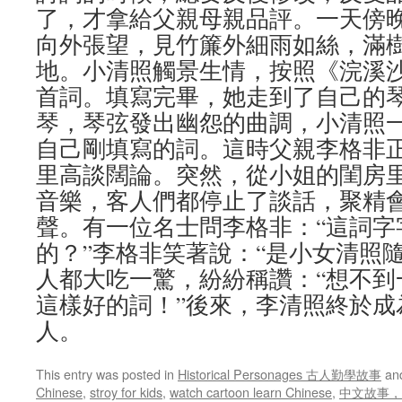
了，才拿給父親母親品評。一天傍
向外張望，見竹簾外細雨如絲，滿
地。小清照觸景生情，按照《浣溪
首詞。填寫完畢，她走到了自己的
琴，琴弦發出幽怨的曲調，小清照
自己剛填寫的詞。這時父親李格非
里高談闊論。突然，從小姐的閨房
音樂，客人們都停止了談話，聚精
聲。有一位名士問李格非：“這詞字
的？”李格非笑著說：“是小女清照
人都大吃一驚，紛紛稱讚：“想不到
這樣好的詞！”後來，李清照終於成
人。
This entry was posted in
Historical Personages 古人勤學故事
an
Chinese
,
stroy for kids
,
watch cartoon learn Chinese
,
中文故事，