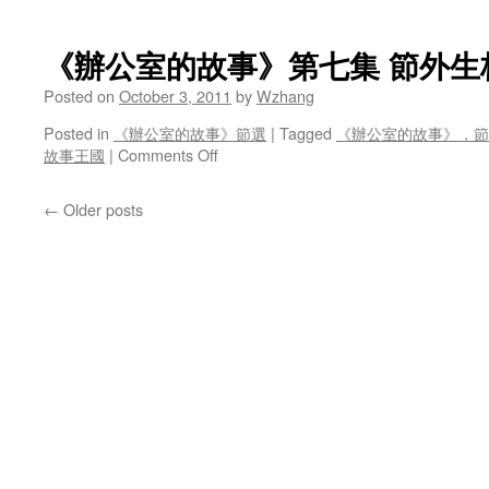
《辦
集
公
性
室
命
《辦公室的故事》第七集 節外生
的
攸
故
Posted on
October 3, 2011
by
Wzhang
關
事》
Posted in
《辦公室的故事》節選
|
Tagged
《辦公室的故事》，節
第
on
故事王國
|
Comments Off
八
《辦
集
公
山
←
Older posts
室
外
的
有
故
山
事》
第
七
集
節
外
生
枝