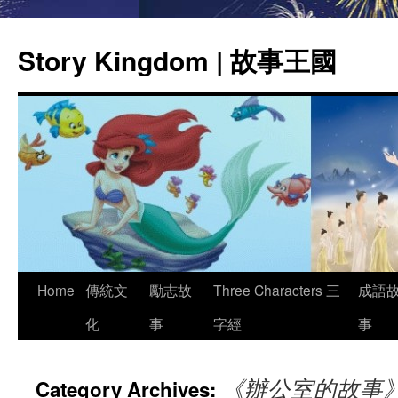
Story Kingdom | 故事王國
Skip
Home
傳統文
勵志故
Three Characters 三
成語
to
化
事
字經
事
content
《辦公室的故事
Category Archives: