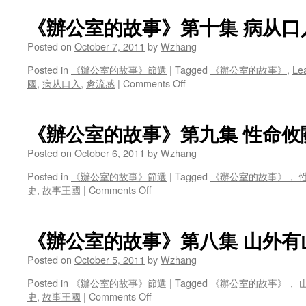
公
集
室
不
《辦公室的故事》第十集 病从口
的
速
故
Posted on
October 7, 2011
by
Wzhang
之
事》
客
Posted in
《辦公室的故事》節選
|
Tagged
《辦公室的故事》
,
Le
第
on
國
,
病从口入
,
禽流感
|
Comments Off
十
《辦
一，
公
十
室
二
《辦公室的故事》第九集 性命攸
的
集
故
Posted on
October 6, 2011
by
Wzhang
選
事》
美
Posted in
《辦公室的故事》節選
|
Tagged
《辦公室的故事》， 
第
大
on
史
,
故事王國
|
Comments Off
十
賽
《辦
集
公
病
室
从
《辦公室的故事》第八集 山外有
的
口
故
Posted on
October 5, 2011
by
Wzhang
入
事》
Posted in
《辦公室的故事》節選
|
Tagged
《辦公室的故事》， 
第
on
史
,
故事王國
|
Comments Off
九