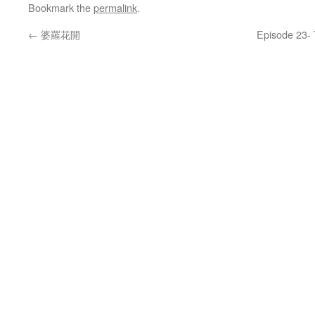
Bookmark the
permalink
.
←
婆羅花開
Episode 23-