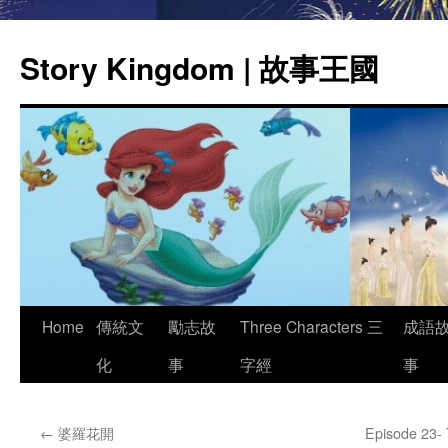
Story Kingdom | 故事王國
Skip
Home
傳統文
勵志故
Three Characters 三
成語
to
化
事
字經
事
content
←
婆羅花開
Episode 23-