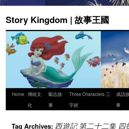
Story Kingdom | 故事王國
Skip
Home
傳統文
勵志故
Three Characters 三
成語
to
化
事
字經
事
content
西遊記 第二十二集 四
Tag Archives: